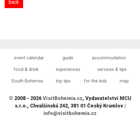
back
event calendar
guide
accommodation
food & drink
experiences
services & tips
South Bohemia
trip tips
for the kids
map
© 2008 - 2026
VisitBohemia.cz
, Vydavatelství MCU
s.r.o., Chvalšinská 242, 381 01 Český Krumlov |
info@visitbohemia.cz