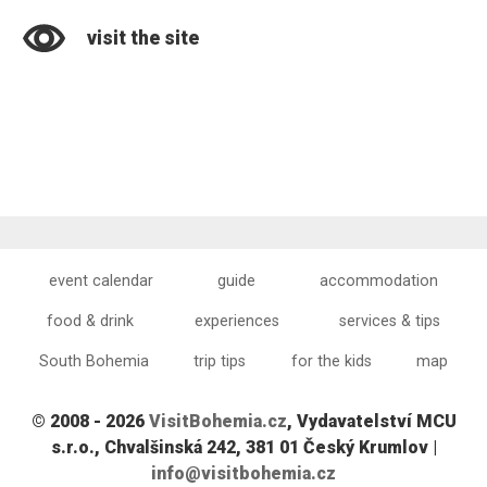
visit the site
event calendar
guide
accommodation
food & drink
experiences
services & tips
South Bohemia
trip tips
for the kids
map
© 2008 - 2026
VisitBohemia.cz
, Vydavatelství MCU
s.r.o., Chvalšinská 242, 381 01 Český Krumlov |
info@visitbohemia.cz