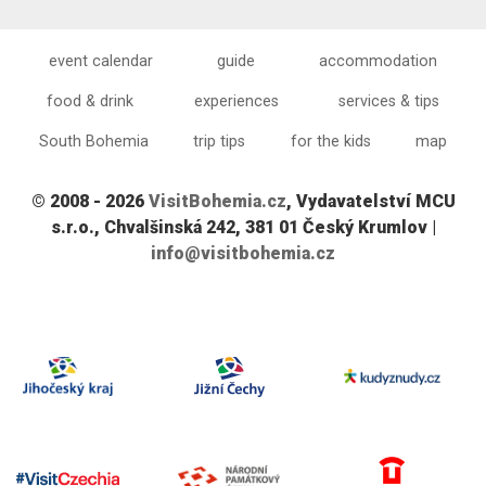
event calendar
guide
accommodation
food & drink
experiences
services & tips
South Bohemia
trip tips
for the kids
map
© 2008 - 2026
VisitBohemia.cz
, Vydavatelství MCU
s.r.o., Chvalšinská 242, 381 01 Český Krumlov |
info@visitbohemia.cz