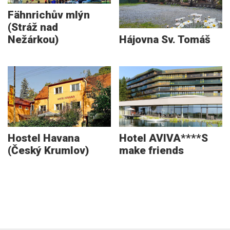
Fähnrichův mlýn
(Stráž nad
Nežárkou)
Hájovna Sv. Tomáš
Hostel Havana
Hotel AVIVA****S
(Český Krumlov)
make friends