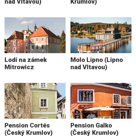
nad Vltavou)
Krumlov)
Lodí na zámek
Molo Lipno (Lipno
Mitrowicz
nad Vltavou)
Pension Cortés
Pension Galko
(Český Krumlov)
(Český Krumlov)