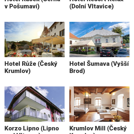
v Pošumaví)
(Dolní Vltavice)
Hotel Růže (Český
Hotel Šumava (Vyšší
Krumlov)
Brod)
Korzo Lipno (Lipno
Krumlov Mill (Český