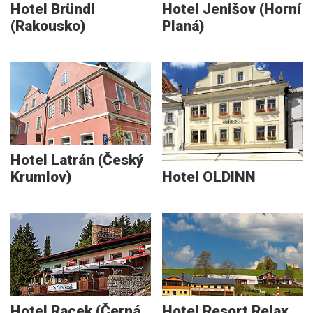
Hotel Bründl
Hotel Jenišov (Horní
(Rakousko)
Planá)
Hotel Latrán (Český
Krumlov)
Hotel OLDINN
Hotel Racek (Černá
Hotel Resort Relax