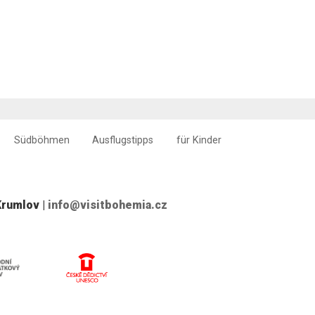
Südböhmen
Ausflugstipps
für Kinder
Krumlov |
info@visitbohemia.cz