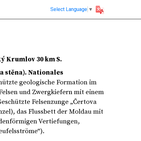
Select Language
▼
ký Krumlo
v 30 km S.
a stěna). Nationales
ützte geologische Formation im
 Felsen und Zwergkiefern mit einem
Geschützte Felsenzunge „Čertova
nzel
), das Flussbett der Moldau mit
denförmigen Vertiefungen,
eufelsströme“).