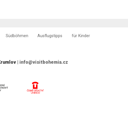
Südböhmen
Ausflugstipps
für Kinder
Krumlov |
info@visitbohemia.cz