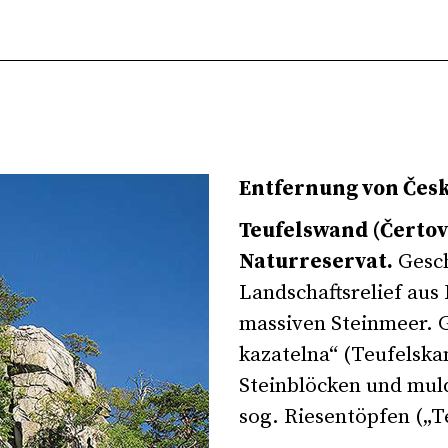
Entfernung von
Čes
Teufelswand (Čertov
Naturreservat
.
Gesch
Landschaftsrelief aus
massiven
Steinmeer
. 
kazatelna“ (
Teufelska
Steinblöcken und mul
sog.
Riesentöpfen
(„T