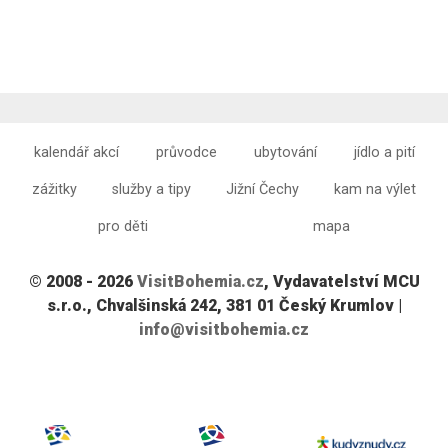
kalendář akcí
průvodce
ubytování
jídlo a pití
zážitky
služby a tipy
Jižní Čechy
kam na výlet
pro děti
mapa
© 2008 - 2026
VisitBohemia.cz
, Vydavatelství MCU
s.r.o., Chvalšinská 242, 381 01 Český Krumlov |
info@visitbohemia.cz