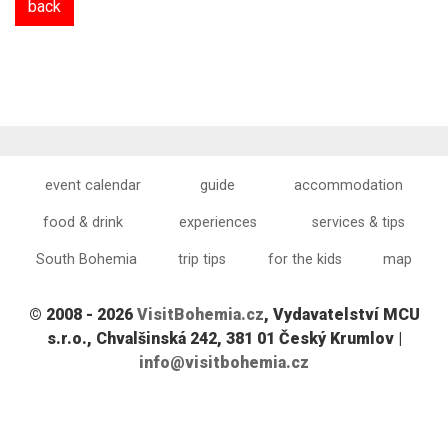
back
event calendar
guide
accommodation
food & drink
experiences
services & tips
South Bohemia
trip tips
for the kids
map
© 2008 - 2026
VisitBohemia.cz
, Vydavatelství MCU
s.r.o., Chvalšinská 242, 381 01 Český Krumlov |
info@visitbohemia.cz