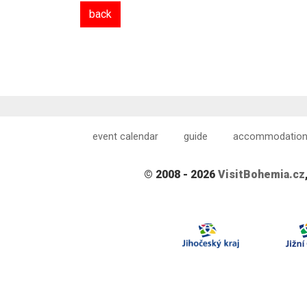
back
event calendar
guide
accommodatio
© 2008 - 2026
VisitBohemia.cz