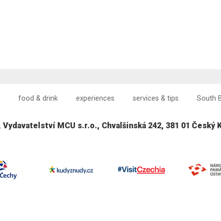
n
food & drink
experiences
services & tips
South 
, Vydavatelství MCU s.r.o., Chvalšinská 242, 381 01 Český 