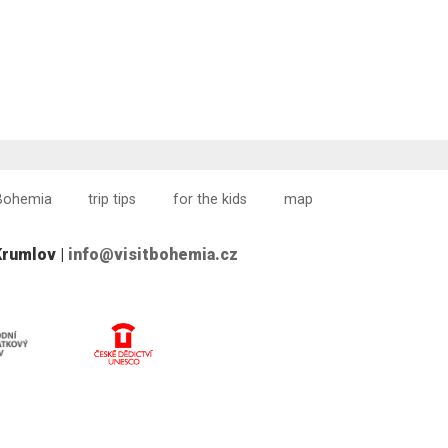
Bohemia
trip tips
for the kids
map
Krumlov |
info@visitbohemia.cz