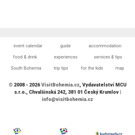
event calendar
guide
accommodation
food & drink
experiences
services & tips
South Bohemia
trip tips
for the kids
map
© 2008 - 2026
VisitBohemia.cz
, Vydavatelství MCU
s.r.o., Chvalšinská 242, 381 01 Český Krumlov |
info@visitbohemia.cz