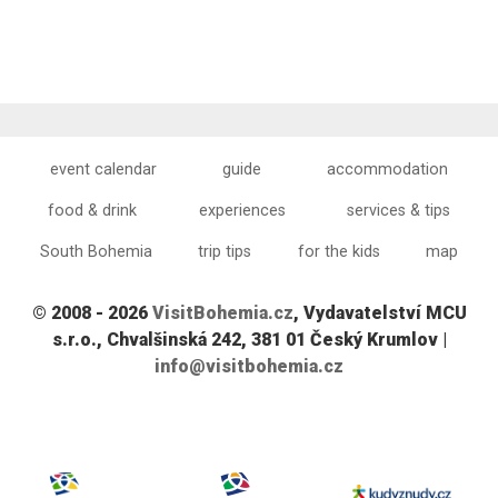
event calendar
guide
accommodation
food & drink
experiences
services & tips
South Bohemia
trip tips
for the kids
map
© 2008 - 2026
VisitBohemia.cz
, Vydavatelství MCU
s.r.o., Chvalšinská 242, 381 01 Český Krumlov |
info@visitbohemia.cz