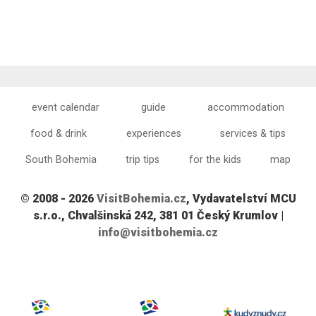
event calendar
guide
accommodation
food & drink
experiences
services & tips
South Bohemia
trip tips
for the kids
map
© 2008 - 2026
VisitBohemia.cz
, Vydavatelství MCU
s.r.o., Chvalšinská 242, 381 01 Český Krumlov |
info@visitbohemia.cz