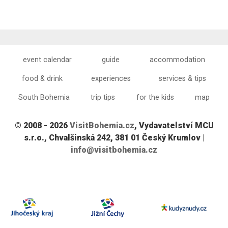
event calendar
guide
accommodation
food & drink
experiences
services & tips
South Bohemia
trip tips
for the kids
map
© 2008 - 2026
VisitBohemia.cz
, Vydavatelství MCU
s.r.o., Chvalšinská 242, 381 01 Český Krumlov |
info@visitbohemia.cz