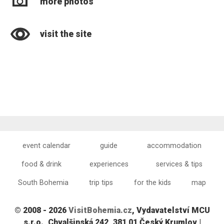
more photos
visit the site
event calendar
guide
accommodation
food & drink
experiences
services & tips
South Bohemia
trip tips
for the kids
map
© 2008 - 2026
VisitBohemia.cz
, Vydavatelství MCU
s.r.o., Chvalšinská 242, 381 01 Český Krumlov |