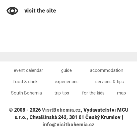
visit the site
event calendar
guide
accommodation
food & drink
experiences
services & tips
South Bohemia
trip tips
for the kids
map
© 2008 - 2026
VisitBohemia.cz
, Vydavatelství MCU
s.r.o., Chvalšinská 242, 381 01 Český Krumlov |
info@visitbohemia.cz