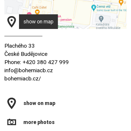
show on map
Plachého 33
České Budějovice
Phone: +420 380 427 999
info@bohemiacb.cz
bohemiacb.cz/
show on map
more photos