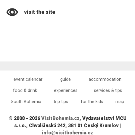
visit the site
event calendar
guide
accommodation
food & drink
experiences
services & tips
South Bohemia
trip tips
for the kids
map
© 2008 - 2026
VisitBohemia.cz
, Vydavatelství MCU
s.r.o., Chvalšinská 242, 381 01 Český Krumlov |
info@visitbohemia.cz