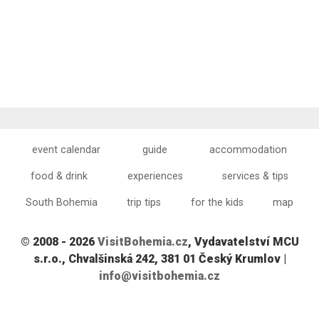
event calendar
guide
accommodation
food & drink
experiences
services & tips
South Bohemia
trip tips
for the kids
map
© 2008 - 2026
VisitBohemia.cz
, Vydavatelství MCU
s.r.o., Chvalšinská 242, 381 01 Český Krumlov |
info@visitbohemia.cz