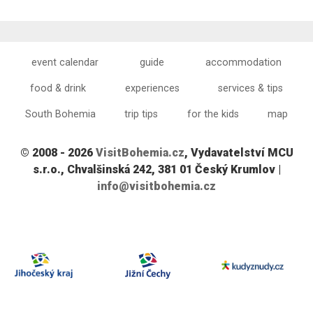
event calendar
guide
accommodation
food & drink
experiences
services & tips
South Bohemia
trip tips
for the kids
map
© 2008 - 2026
VisitBohemia.cz
, Vydavatelství MCU
s.r.o., Chvalšinská 242, 381 01 Český Krumlov |
info@visitbohemia.cz