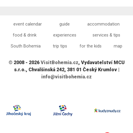
event calendar
guide
accommodation
food & drink
experiences
services & tips
South Bohemia
trip tips
for the kids
map
© 2008 - 2026
VisitBohemia.cz
, Vydavatelství MCU
s.r.o., Chvalšinská 242, 381 01 Český Krumlov |
info@visitbohemia.cz