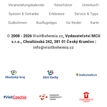
Veranstaltungskalender
Reiseführer
Unterkunft
Speisen & Getränke
Erlebnisse
Service & Tipps
Südböhmen
Ausflugstipps
für Kinder
Karte
© 2008 - 2026
VisitBohemia.cz
, Vydavatelství MCU
s.r.o., Chvalšinská 242, 381 01 Český Krumlov |
info@visitbohemia.cz