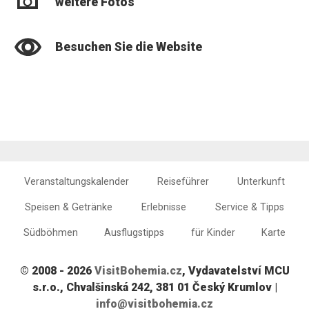
weitere Fotos
Besuchen Sie die Website
Veranstaltungskalender
Reiseführer
Unterkunft
Speisen & Getränke
Erlebnisse
Service & Tipps
Südböhmen
Ausflugstipps
für Kinder
Karte
© 2008 - 2026
VisitBohemia.cz
, Vydavatelství MCU
s.r.o., Chvalšinská 242, 381 01 Český Krumlov |
info@visitbohemia.cz