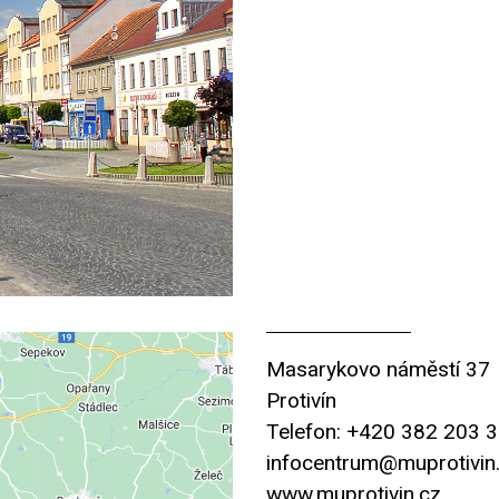
Masarykovo náměstí 37
Protivín
Telefon: +420 382 203 
infocentrum@muprotivin
www.muprotivin.cz