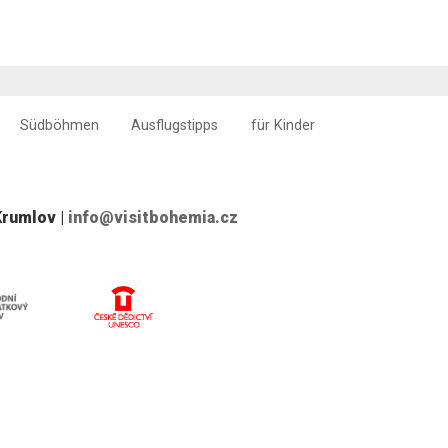
Südböhmen
Ausflugstipps
für Kinder
Krumlov |
info@visitbohemia.cz