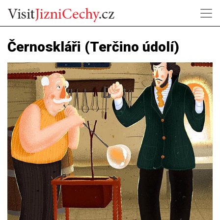
Černoskláři (Terčino údolí)