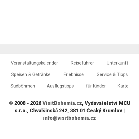
Veranstaltungskalender
Reiseführer
Unterkunft
Speisen & Getränke
Erlebnisse
Service & Tipps
Südböhmen
Ausflugstipps
für Kinder
Karte
© 2008 - 2026
VisitBohemia.cz
, Vydavatelství MCU
s.r.o., Chvalšinská 242, 381 01 Český Krumlov |
info@visitbohemia.cz