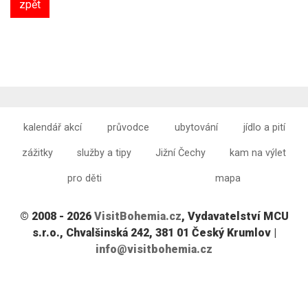
zpět
kalendář akcí
průvodce
ubytování
jídlo a pití
zážitky
služby a tipy
Jižní Čechy
kam na výlet
pro děti
mapa
© 2008 - 2026
VisitBohemia.cz
, Vydavatelství MCU
s.r.o., Chvalšinská 242, 381 01 Český Krumlov |
info@visitbohemia.cz