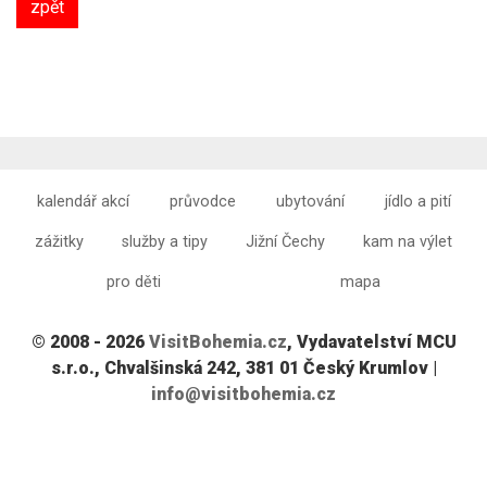
zpět
kalendář akcí
průvodce
ubytování
jídlo a pití
zážitky
služby a tipy
Jižní Čechy
kam na výlet
pro děti
mapa
© 2008 - 2026
VisitBohemia.cz
, Vydavatelství MCU
s.r.o., Chvalšinská 242, 381 01 Český Krumlov |
info@visitbohemia.cz