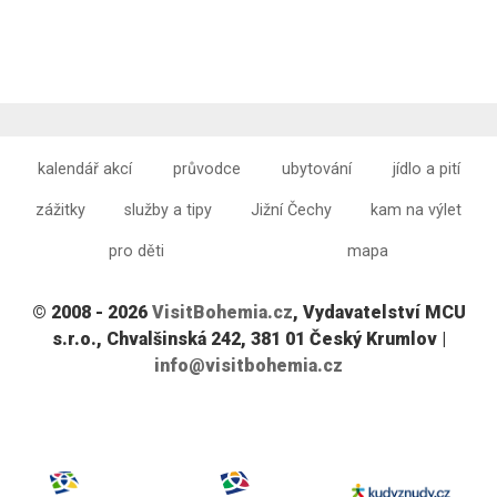
kalendář akcí
průvodce
ubytování
jídlo a pití
zážitky
služby a tipy
Jižní Čechy
kam na výlet
pro děti
mapa
© 2008 - 2026
VisitBohemia.cz
, Vydavatelství MCU
s.r.o., Chvalšinská 242, 381 01 Český Krumlov |
info@visitbohemia.cz