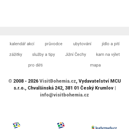
kalendář akcí
průvodce
ubytování
jídlo a pití
zážitky
služby a tipy
Jižní Čechy
kam na výlet
pro děti
mapa
© 2008 - 2026
VisitBohemia.cz
, Vydavatelství MCU
s.r.o., Chvalšinská 242, 381 01 Český Krumlov |
info@visitbohemia.cz