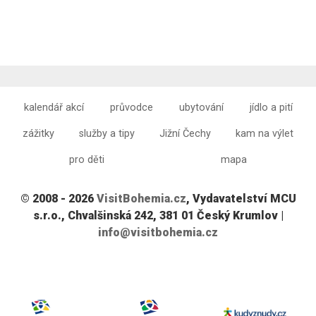
kalendář akcí
průvodce
ubytování
jídlo a pití
zážitky
služby a tipy
Jižní Čechy
kam na výlet
pro děti
mapa
© 2008 - 2026
VisitBohemia.cz
, Vydavatelství MCU
s.r.o., Chvalšinská 242, 381 01 Český Krumlov |
info@visitbohemia.cz