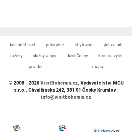
kalendář akcí
průvodce
ubytování
jídlo a pití
zážitky
služby a tipy
Jižní Čechy
kam na výlet
pro děti
mapa
© 2008 - 2026
VisitBohemia.cz
, Vydavatelství MCU
s.r.o., Chvalšinská 242, 381 01 Český Krumlov |
info@visitbohemia.cz