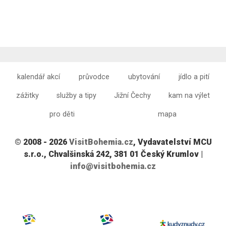
kalendář akcí
průvodce
ubytování
jídlo a pití
zážitky
služby a tipy
Jižní Čechy
kam na výlet
pro děti
mapa
© 2008 - 2026
VisitBohemia.cz
, Vydavatelství MCU
s.r.o., Chvalšinská 242, 381 01 Český Krumlov |
info@visitbohemia.cz