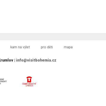
kam na výlet
pro děti
mapa
Krumlov |
info@visitbohemia.cz