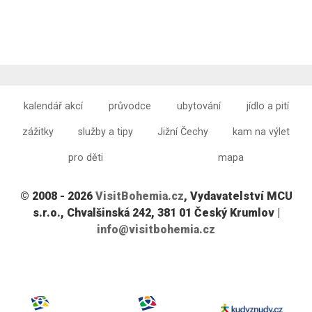
kalendář akcí
průvodce
ubytování
jídlo a pití
zážitky
služby a tipy
Jižní Čechy
kam na výlet
pro děti
mapa
© 2008 - 2026
VisitBohemia.cz
, Vydavatelství MCU
s.r.o., Chvalšinská 242, 381 01 Český Krumlov |
info@visitbohemia.cz