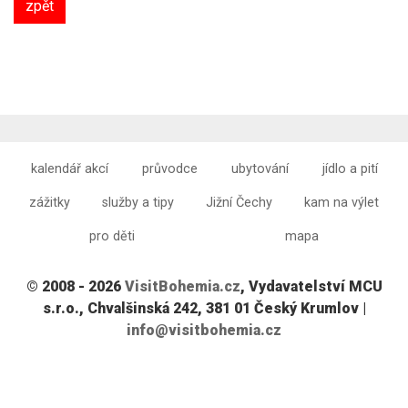
zpět
kalendář akcí
průvodce
ubytování
jídlo a pití
zážitky
služby a tipy
Jižní Čechy
kam na výlet
pro děti
mapa
© 2008 - 2026
VisitBohemia.cz
, Vydavatelství MCU
s.r.o., Chvalšinská 242, 381 01 Český Krumlov |
info@visitbohemia.cz