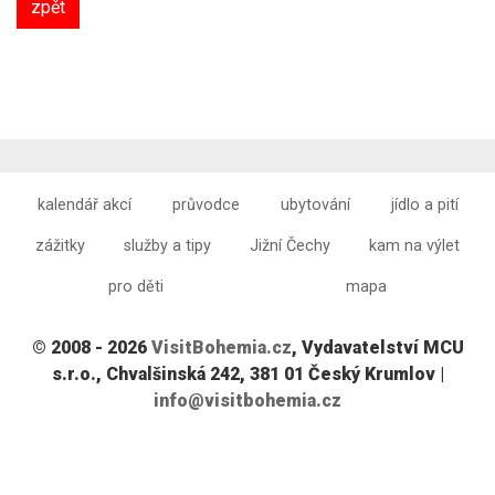
zpět
kalendář akcí
průvodce
ubytování
jídlo a pití
zážitky
služby a tipy
Jižní Čechy
kam na výlet
pro děti
mapa
© 2008 - 2026
VisitBohemia.cz
, Vydavatelství MCU
s.r.o., Chvalšinská 242, 381 01 Český Krumlov |
info@visitbohemia.cz