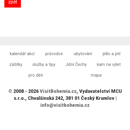
zpět
kalendář akcí
průvodce
ubytování
jídlo a pití
zážitky
služby a tipy
Jižní Čechy
kam na výlet
pro děti
mapa
© 2008 - 2026
VisitBohemia.cz
, Vydavatelství MCU
s.r.o., Chvalšinská 242, 381 01 Český Krumlov |
info@visitbohemia.cz