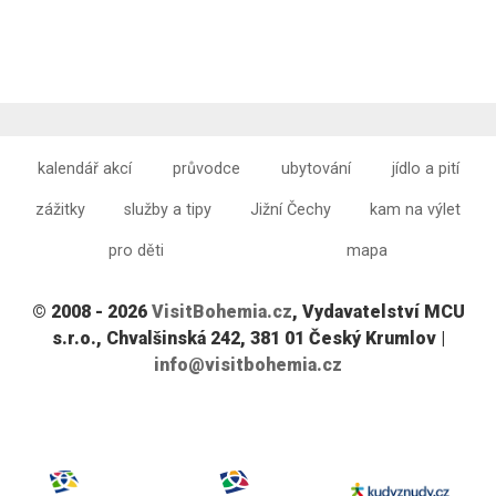
kalendář akcí
průvodce
ubytování
jídlo a pití
zážitky
služby a tipy
Jižní Čechy
kam na výlet
pro děti
mapa
© 2008 - 2026
VisitBohemia.cz
, Vydavatelství MCU
s.r.o., Chvalšinská 242, 381 01 Český Krumlov |
info@visitbohemia.cz