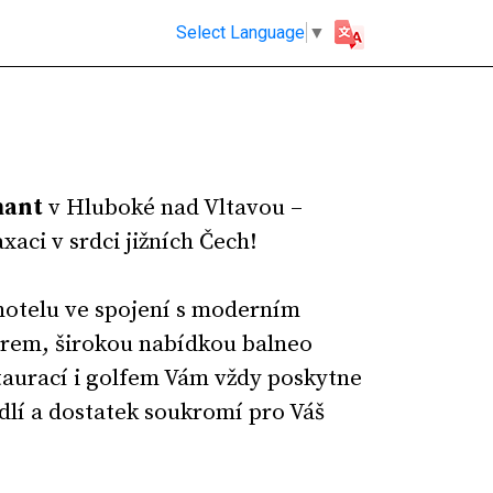
Select Language
▼
mant
v Hluboké nad Vltavou –
xaci v srdci jižních Čech!
 hotelu ve spojení s moderním
ntrem, širokou nabídkou balneo
taurací i golfem Vám vždy poskytne
dlí a dostatek soukromí pro Váš