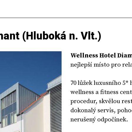
ant (Hluboká n. Vlt.)
Wellness Hotel Dia
nejlepší místo pro rela
70 lůžek luxusního 5*
wellness a fitness ce
procedur, skvělou res
dokonalý servis, poho
nerušený odpočinek.