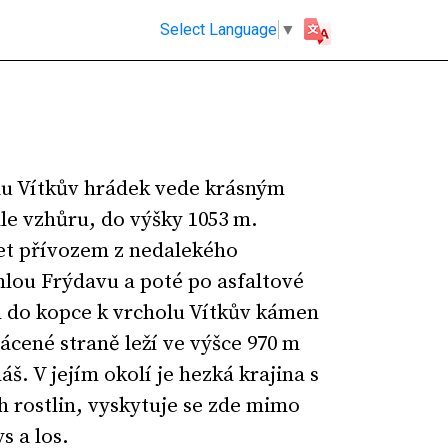
Select Language
▼
du Vítkův hrádek vede krásným
e vzhůru, do výšky 1053 m.
jet přívozem z nedalekého
lou Frýdavu a poté po asfaltové
m do kopce k vrcholu Vítkův kámen
ácené straně leží ve výšce 970 m
. V jejím okolí je hezká krajina s
 rostlin, vyskytuje se zde mimo
ys a los.