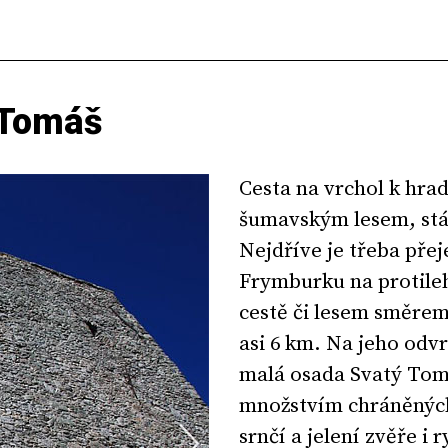
 Tomáš
Cesta na vrchol k hra
šumavským lesem, stál
Nejdříve je třeba pře
Frymburku na protileh
cestě či lesem směre
asi 6 km. Na jeho odvr
malá osada Svatý Tomáš
množstvím chráněných
srnčí a jelení zvěře i r