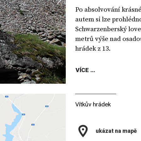
Po absolvování krásné 
autem si lze prohlédnou
Schwarzenberský lovec
metrů výše nad osadou
hrádek z 13.
VÍCE ...
Vítkův hrádek
ukázat na mapě