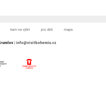
kam na výlet
pro děti
mapa
Krumlov |
info@visitbohemia.cz