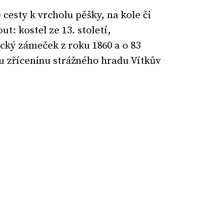
cesty k vrcholu pěšky, na kole či
t: kostel ze 13. století,
ký zámeček z roku 1860 a o 83
 zříceninu strážného hradu Vítkův