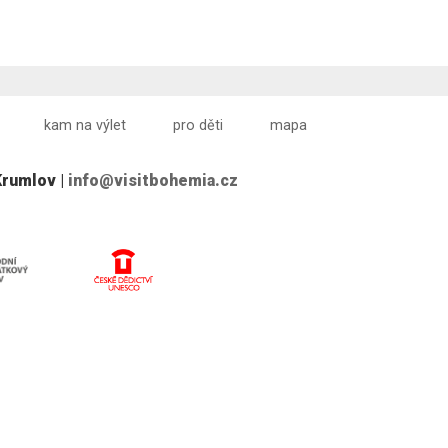
kam na výlet
pro děti
mapa
Krumlov |
info@visitbohemia.cz