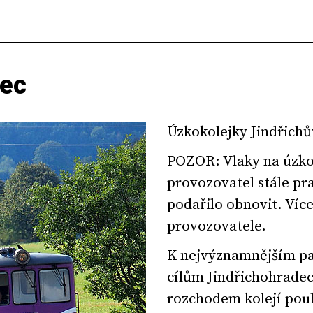
dec
Úzkokolejky Jindřich
POZOR: Vlaky na úzko
provozovatel stále pr
podařilo obnovit. Víc
provozovatele.
K nejvýznamnějším pa
cílům Jindřichohradec
rozchodem kolejí pouh