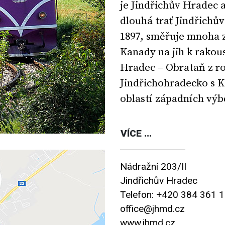
je Jindřichův Hradec a
dlouhá trať Jindřichů
1897, směřuje mnoha 
Kanady na jih k rakous
Hradec – Obrataň z ro
Jindřichohradecko s 
oblastí západních vý
VÍCE ...
Nádražní 203/II
Jindřichův Hradec
Telefon: +420 384 361 
office@jhmd.cz
www.jhmd.cz