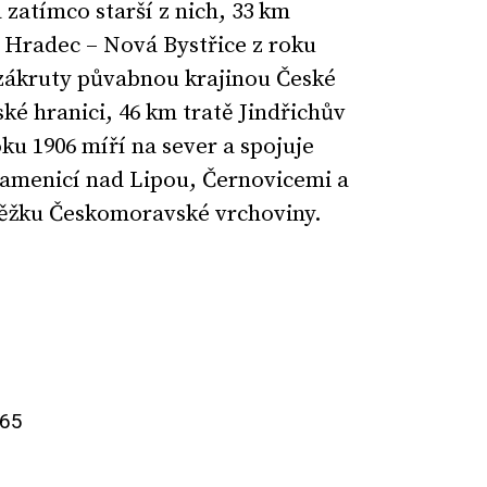
 zatímco starší z nich, 33 km
v Hradec – Nová Bystřice z roku
zákruty půvabnou krajinou České
ké hranici, 46 km tratě Jindřichův
ku 1906 míří na sever a spojuje
Kamenicí nad Lipou, Černovicemi a
běžku Českomoravské vrchoviny.
165