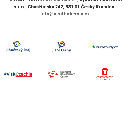
s.r.o., Chvalšinská 242, 381 01 Český Krumlov |
info@visitbohemia.cz