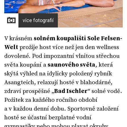
více fotografií
V krásném
solném koupališti Sole Felsen-
Welt
prožije host více než jen den wellness
dovolené. Pod impozantní vlnitou střechou
světa koupání a
saunového světa
, která
skýtá výhled na idylicky položený rybník
Asangteich, relaxují hosté v blahodárné,
zdraví prospěšné „
Bad Ischler
“ solné vodě.
Požitek za každého ročního období
a v každou denní dobu. Sportovně založení
hosté se účastní bezplatné vodní
gymnastiky nebo mohou plavat okruhy