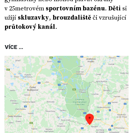
v 25metrovém
sportovním bazénu
.
Děti
si
užijí
skluzavky
,
brouzdaliště
či vzrušující
průtokový kanál
.
VÍCE ...