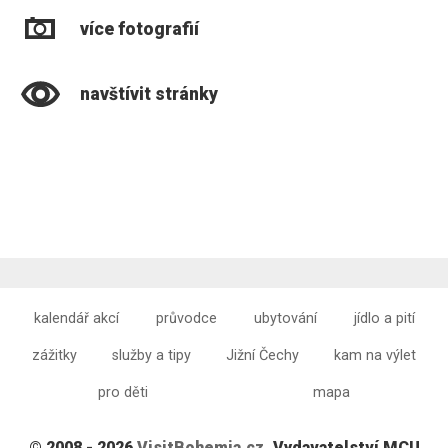
více fotografií
navštívit stránky
kalendář akcí
průvodce
ubytování
jídlo a pití
zážitky
služby a tipy
Jižní Čechy
kam na výlet
pro děti
mapa
© 2008 - 2026
VisitBohemia.cz
, Vydavatelství MCU