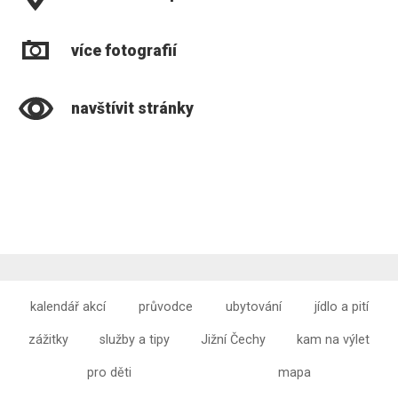
více fotografií
navštívit stránky
kalendář akcí
průvodce
ubytování
jídlo a pití
zážitky
služby a tipy
Jižní Čechy
kam na výlet
pro děti
mapa