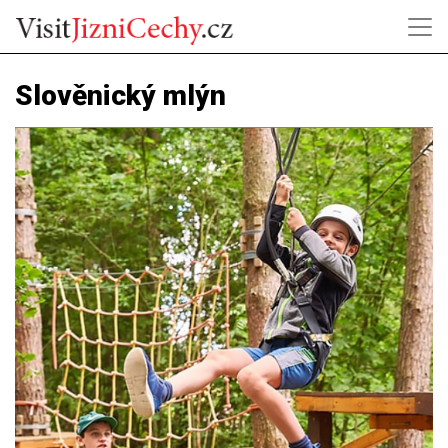
Slověnický mlýn