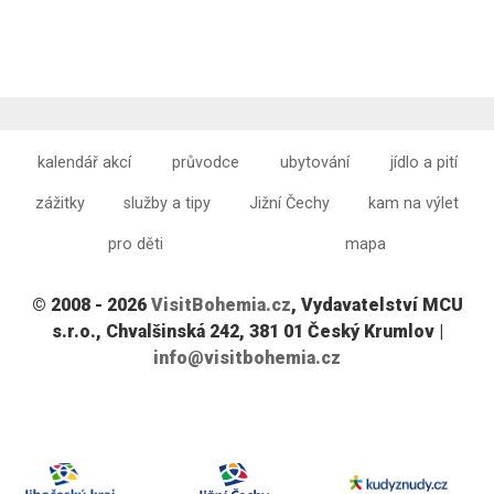
kalendář akcí
průvodce
ubytování
jídlo a pití
zážitky
služby a tipy
Jižní Čechy
kam na výlet
pro děti
mapa
© 2008 - 2026
VisitBohemia.cz
, Vydavatelství MCU
s.r.o., Chvalšinská 242, 381 01 Český Krumlov |
info@visitbohemia.cz