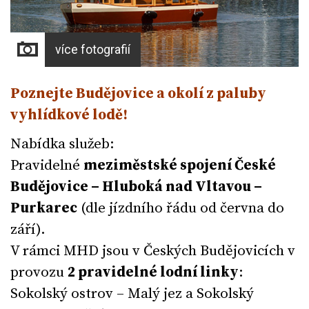
více fotografií
Poznejte Budějovice a okolí z paluby
vyhlídkové lodě!
Nabídka služeb:
Pravidelné
meziměstské spojení České
Budějovice – Hluboká nad Vltavou –
Purkarec
(dle jízdního řádu od června do
září).
V rámci MHD jsou v Českých Budějovicích v
provozu
2 pravidelné lodní linky
:
Sokolský ostrov – Malý jez a Sokolský