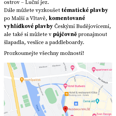
ostrov – Luční jez.
Dále můžete vyzkoušet
tématické plavby
po Malši a Vltavě,
komentované
vyhlídkové plavby
Českými Budějovicemi,
ale také si můžete v
půjčovně
pronajmout
šlapadla, veslice a paddleboardy.
P
rozkoumejte všechny možnosti!