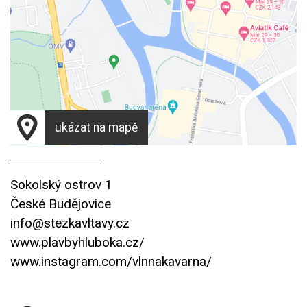
ukázat na mapě
Sokolský ostrov 1
České Budějovice
info@stezkavltavy.cz
www.plavbyhluboka.cz/
www.instagram.com/vlnnakavarna/