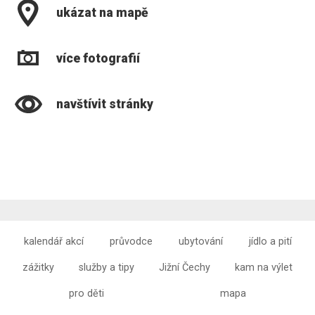
ukázat na mapě
více fotografií
navštívit stránky
kalendář akcí
průvodce
ubytování
jídlo a pití
zážitky
služby a tipy
Jižní Čechy
kam na výlet
pro děti
mapa