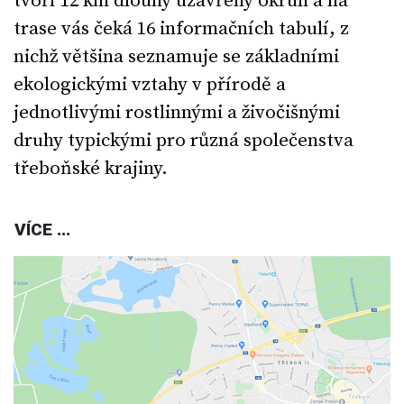
tvoří 12 km dlouhý uzavřený okruh a na
trase vás čeká 16 informačních tabulí, z
nichž většina seznamuje se základními
ekologickými vztahy v přírodě a
jednotlivými rostlinnými a živočišnými
druhy typickými pro různá společenstva
třeboňské krajiny.
VÍCE ...