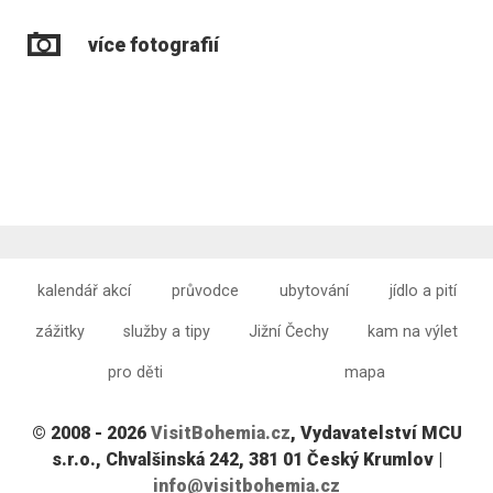
více fotografií
kalendář akcí
průvodce
ubytování
jídlo a pití
zážitky
služby a tipy
Jižní Čechy
kam na výlet
pro děti
mapa
© 2008 - 2026
VisitBohemia.cz
, Vydavatelství MCU
s.r.o., Chvalšinská 242, 381 01 Český Krumlov |
info@visitbohemia.cz