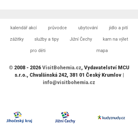
kalendář akcí
průvodce
ubytování
jídlo a pití
zážitky
služby a tipy
Jižní Čechy
kam na výlet
pro děti
mapa
© 2008 - 2026
VisitBohemia.cz
, Vydavatelství MCU
s.r.o., Chvalšinská 242, 381 01 Český Krumlov |
info@visitbohemia.cz