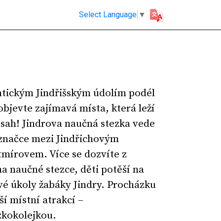
Select Language
▼
ntickým Jindřišským údolím podél
jevte zajímavá místa, která leží
sah! Jindrova naučná stezka vede
 značce mezi Jindřichovým
írovem. Více se dozvíte z
a naučné stezce, děti potěší na
é úkoly žabáky Jindry. Procházku
ší místní atrakcí –
zkokolejkou.