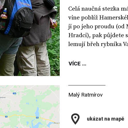
Celá naučná stezka má
vine poblíž Hamerské
ji po jeho proudu (od
Hradci), pak půjdete s
lemují břeh rybníka V
VÍCE ...
Malý Ratmírov
ukázat na mapě