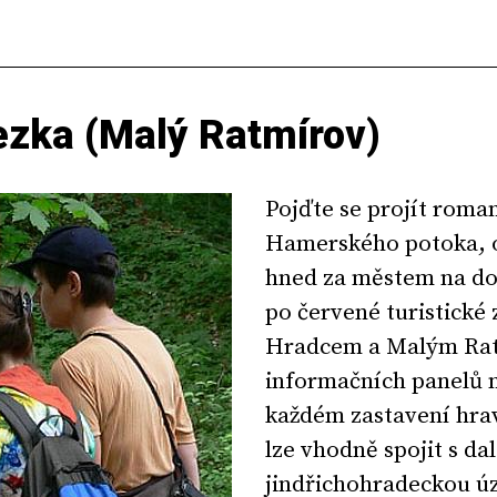
ezka (Malý Ratmírov)
Pojďte se projít roma
Hamerského potoka, ob
hned za městem na do
po červené turistické
Hradcem a Malým Ratm
informačních panelů n
každém zastavení hrav
lze vhodně spojit s dal
jindřichohradeckou ú