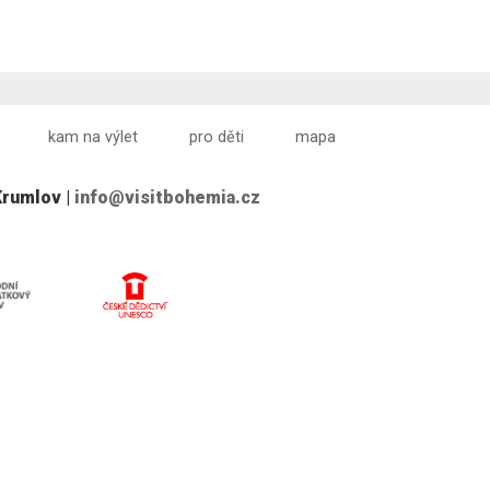
kam na výlet
pro děti
mapa
Krumlov |
info@visitbohemia.cz