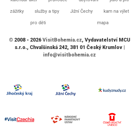
zážitky
služby a tipy
Jižní Čechy
kam na výlet
pro děti
mapa
© 2008 - 2026
VisitBohemia.cz
, Vydavatelství MCU
s.r.o., Chvalšinská 242, 381 01 Český Krumlov |
info@visitbohemia.cz