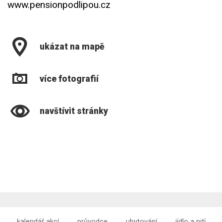
www.pensionpodlipou.cz
ukázat na mapě
více fotografií
navštívit stránky
kalendář akcí
průvodce
ubytování
jídlo a pití