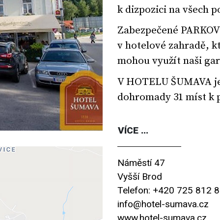
k dizpozici na všech
Zabezpečené
PARKOV
v hotelové zahradě, k
mohou využít naši gar
V HOTELU ŠUMAVA je c
dohromady 31 míst k 
VÍCE ...
Náměstí 47
Vyšší Brod
Telefon: +420 725 812 
info@hotel-sumava.cz
www.hotel-sumava.cz