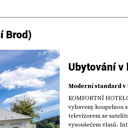
í Brod)
Ubytování v
Moderní standard v 
KOMFORTNÍ HOTELOV
vybaveny koupelnou 
televizorem se sateli
vysoušečem vlasů. Int