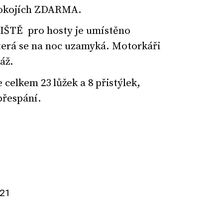
 pokojích ZDARMA.
IŠTĚ
pro hosty je umístěno
terá se na noc uzamyká. Motorkáři
áž.
elkem 23 lůžek a 8 přistýlek,
přespání.
821