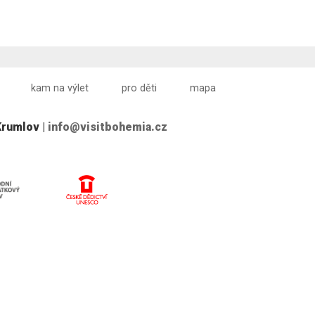
kam na výlet
pro děti
mapa
Krumlov |
info@visitbohemia.cz