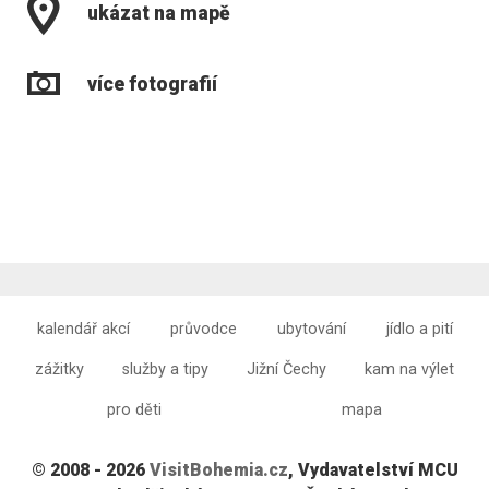
ukázat na mapě
více fotografií
kalendář akcí
průvodce
ubytování
jídlo a pití
zážitky
služby a tipy
Jižní Čechy
kam na výlet
pro děti
mapa
© 2008 - 2026
VisitBohemia.cz
, Vydavatelství MCU