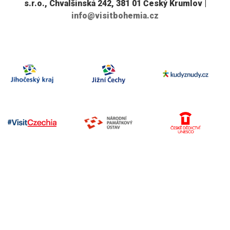
s.r.o., Chvalšinská 242, 381 01 Český Krumlov |
info@visitbohemia.cz