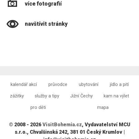
více fotografií
navštívit stránky
kalendář akcí
průvodce
ubytování
jídlo a pití
zážitky
služby a tipy
Jižní Čechy
kam na výlet
pro děti
mapa
© 2008 - 2026
VisitBohemia.cz
, Vydavatelství MCU
s.r.o., Chvalšinská 242, 381 01 Český Krumlov |