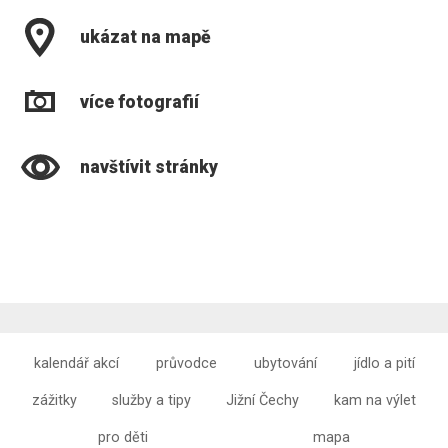
ukázat na mapě
více fotografií
navštívit stránky
kalendář akcí
průvodce
ubytování
jídlo a pití
zážitky
služby a tipy
Jižní Čechy
kam na výlet
pro děti
mapa