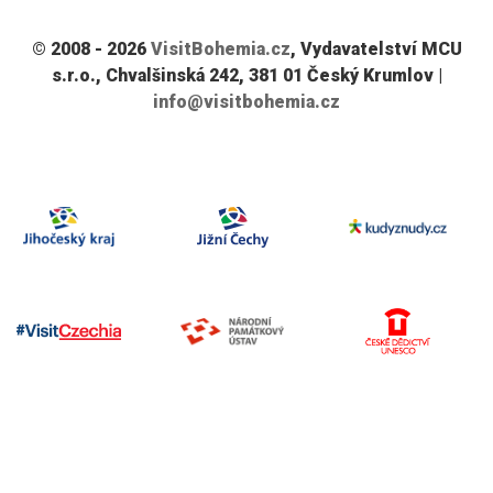
© 2008 - 2026
VisitBohemia.cz
, Vydavatelství MCU
s.r.o., Chvalšinská 242, 381 01 Český Krumlov |
info@visitbohemia.cz